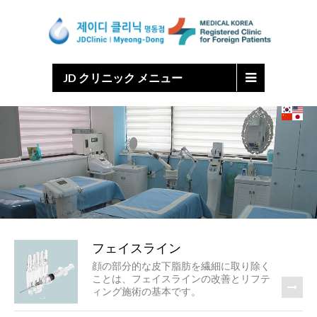
Japanese
Chinese
English
Korean
JD クリニック メニュー
フェイスライン
顔の部分的な皮下脂肪を繊細に取り除く
ことは、フェイスラインの改善とリフテ
ィング施術の基本です。