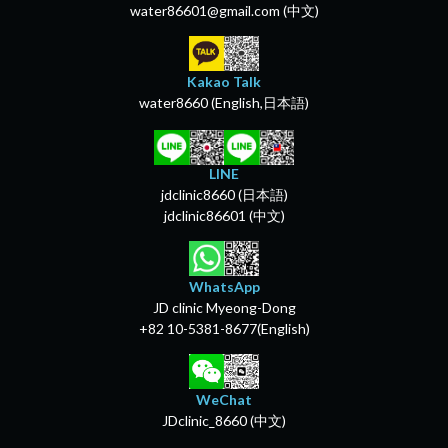
water86601@gmail.com (中文)
Kakao Talk
water8660 (English,日本語)
LINE
jdclinic8660 (日本語)
jdclinic86601 (中文)
WhatsApp
JD clinic Myeong-Dong
+82 10-5381-8677(English)
WeChat
JDclinic_8660 (中文)