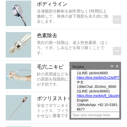
ボディライン
冷凍脂肪分解術を副作用なく1時間以上
施術して、身体の皮下脂肪を永久的に除
去します。
色素除去
美白の第一段階は、老人性色素斑、ほく
ろ、イボ、しみなどを取り除くことで
す。
毛穴,ニキビ
Tocplus
針の高周波などを利用して毛穴、にきび
の原因を段階的にコントロールすること
が大切です。
ボツリヌストキシン, フィラー
安全でダウンタイムを最小限に抑えたボ
トックス、フィラー施術は、若返りに欠
かせない要素です。